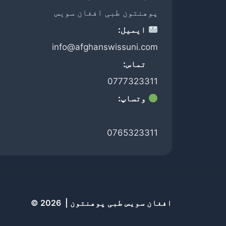
پوهنتون طبی افغان سویس
ایمیل:
info@afghanswissuni.com
تماس:
0777323311
وتساپ:
0765323311
افغان سویس طبی پوهنتون | 2026 ©