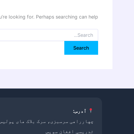
’re looking for. Perhaps searching can help.
Search
for:
آدرس:
چهارراهی سرسبزی، سرک بلاک های پولیس
تدریسی افغان سویس