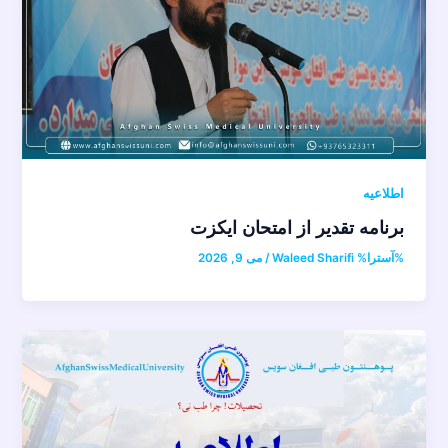
اطلاعیه
برنامه تقدیر از امتحان ایکزت
%آسترا%
Waleed Sharifi
/
می 9, 2026