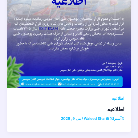
اطلاعیه
اطلاعیه
%آسترا%
Waleed Sharifi
/
می 9, 2026