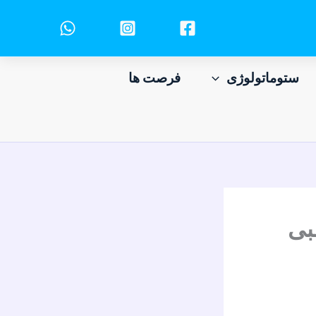
ستوماتولوژی
فرصت ها
بی