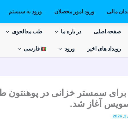
دان مالی
ورود امور محصلان
ورود به سیستم
صفحه اصلی
در باره ما
طب معالجوی
رویداد های اخیر
ورود
فارسی
 برای سمستر خزانی در پوهنتون ط
سویس آغاز شد.
20