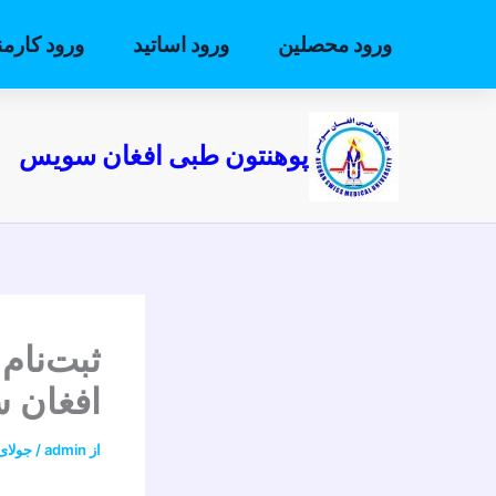
رش
ه
ورود محصلین
ورود اساتید
ورود کارمن
حتوا
پوهنتون طبی افغان سویس
ثبت‌نام
افغان 
از
admin
/
جولای 2, 26