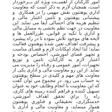
امور کارکنان از اهمیــت ویژه ای بــرخوردار
است، همچنان لازم به ذکر است که معاونیت
اداری پوهنتون نقش مهمی را در همکاری و
پیشتبانی پوهنتون و تأمین اعتبار مالی و
تنظیم هزینه های احتمالی ایفا می نماید. این
معاونیت در جهت نظم بخشی به مسایل مالی
و اداری با تکیه بر قوانین، طرزالعمل ها و
لایحه های موجود تلاش نموده تا در راه پیشبرد
و پیشرفت اهداف تعین شده پوهنتون فعالیت
نماید؛ لذا ایجاد امکانات لازم و فضـای مناسب
و تجهیز فضای آموزشی، اختصاص بودجه و
اعتبار لازم به کارکنان، تامین و توزیع
تجهیزات، امور عمومی و رفـاه را مدیریت می
نماید. از این رو معاونیت
مالی و
اداری یکی از
معاونت های مهم و کلیدی در سطح پوهنتون
به حساب می رود. در مجموع مي‏ توان گفت
که اين معاونیت با انجام وظايف خود به عنوان
تسهیل کننده و فراهم کننده زمینه های کاری،
راه را براي تحقق اهداف آموزشي،
خدمتگزاری، تحقيقاتي و فناوري پوهنتون
هموار مي‏نمايد
، و معاونیت مالی و اداری با
همکاری و پشتبانی هیئت رهبری پوهنتون