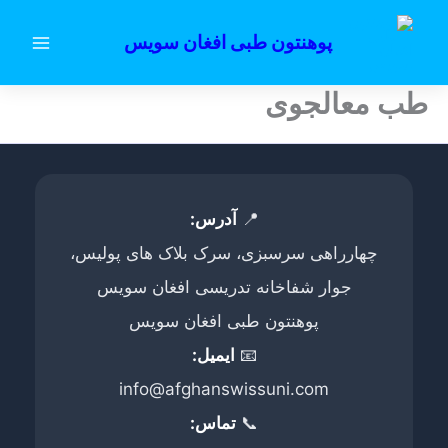
رش
ه
پوهنتون طبی افغان سویس
حتوا
طب معالجوی
📍
آدرس:
چهارراهی سرسبزی، سرک بلاک های پولیس،
جوار شفاخانه تدریسی افغان سویس
پوهنتون طبی افغان سویس
📧
ایمیل:
info@afghanswissuni.com
📞
تماس: